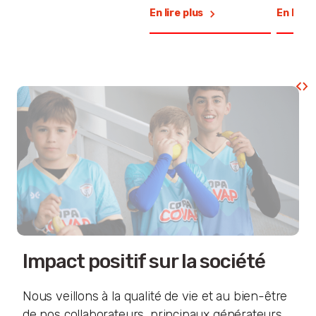
En lire plus
En lire 
Impact positif sur la société
Nous veillons à la qualité de vie et au bien-être
de nos collaborateurs, principaux générateurs