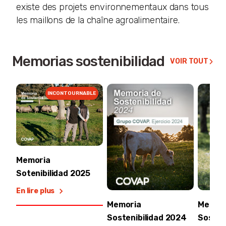
existe des projets environnementaux dans tous
les maillons de la chaîne agroalimentaire.
Memorias sostenibilidad
VOIR TOUT
INCONTOURNABLE
Memoria
Sotenibilidad 2025
En lire plus
Memoria
Memor
Sostenibilidad 2024
Sosten