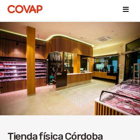
Búsquedas
sugeridas
Commerce
électronique
Qui
sommes-
nous ?
Bien-
être
animal
Tienda física Córdoba