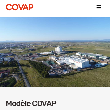
Búsquedas
sugeridas
Commerce
électronique
Qui
sommes-
nous ?
Bien-
être
animal
Modèle COVAP