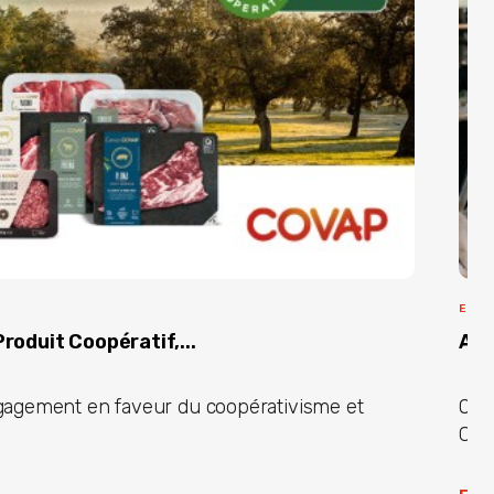
ENTR
roduit Coopératif,...
Ave
gagement en faveur du coopérativisme et
Ord
Croi