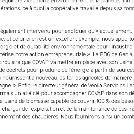
 en équilibre avec notre environnement et la planète, afin
rations, ce à quoi la coopérative travaille depuis sa fon
t également intervenu pour expliquer qu'« actuellement, 
, et celui-ci en est un excellent exemple, nous apport
rgie et de durabilité environnementale pour l'industrie,
ctérise notre action entrepreneuriale ». Le PDG de Genia
e circulaire que COVAP va mettre en place avec son usine
de déchets pour produire de l'énergie à partir de source
ourrissent à nouveau les terres agricoles de manière n
pagne ». Enfin, le directeur général de Veolia Servicios L
ésormais un allié clé pour accompagner COVAP dans son dé
ne usine de biomasse capable de couvrir 100 % des beso
charger de l'exploitation et de la maintenance de ces ins
onnement des chaudières. Nous fournirons ainsi un comb