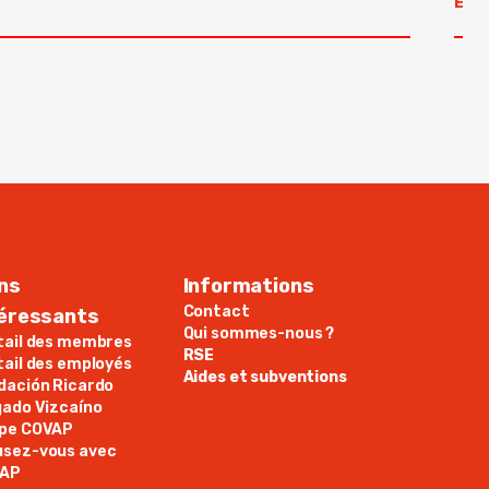
En l
ns
Informations
Contact
téressants
Qui sommes-nous ?
tail des membres
RSE
tail des employés
Aides et subventions
dación Ricardo
gado Vizcaíno
pe COVAP
sez-vous avec
AP