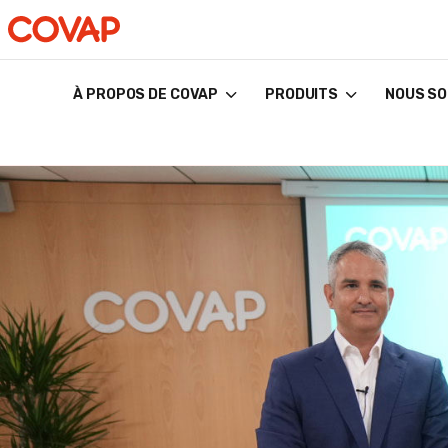
À PROPOS DE COVAP
PRODUITS
NOUS SO
Búsquedas
sugeridas
Commerce
électronique
Qui
sommes-
nous ?
Bien-