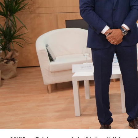
être
animal