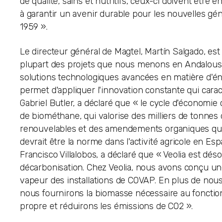
de qualité, sains et nutritifs, ceux-ci doivent être
à garantir un avenir durable pour les nouvelles géné
1959 ».
Le directeur général de Magtel, Martín Salgado, es
plupart des projets que nous menons en Andalousie
solutions technologiques avancées en matière d'éne
permet d'appliquer l'innovation constante qui cara
Gabriel Butler, a déclaré que « le cycle d'économi
de biométhane, qui valorise des milliers de tonnes 
renouvelables et des amendements organiques qui n
devrait être la norme dans l'activité agricole en Es
Francisco Villalobos, a déclaré que « Veolia est d
décarbonisation. Chez Veolia, nous avons conçu u
vapeur des installations de COVAP. En plus de nous 
nous fournirons la biomasse nécessaire au foncti
propre et réduirons les émissions de CO2 ».