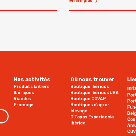
En lire plus
Nos activités
Où nous trouver
Lie
Produits laitiers
Boutique Ibéricos
in
Ibériques
Boutique Ibéricos USA
Por
Viandes
Boutique COVAP
Por
Fromage
Boutiques d’agro-
Fun
élevage
Del
D'Tapas Experiencia
Cou
ibérica
Amu
COV