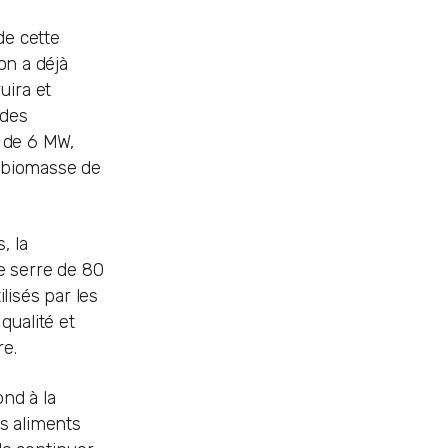
de cette
on a déjà
uira et
 des
e de 6 MW,
e biomasse de
, la
e serre de 80
lisés par les
qualité et
re.
nd à la
s aliments