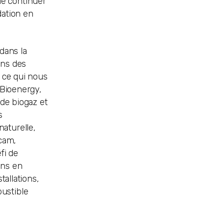
 de continuer
dation en
dans la
ons des
 ce qui nous
 Bioenergy,
 de biogaz et
s
aturelle,
ecam,
fi de
ins en
tallations,
ustible