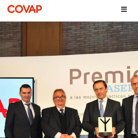
Búsquedas
sugeridas
Commerce
électronique
Qui
sommes-
nous ?
Bien-
être
animal