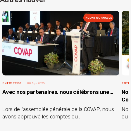
INCONTOURNABLE
ENTREPRISE
08 Apr 2025
ENTR
Avec nos partenaires, nous célébrons une...
Nou
Coo
Lors de l'assemblée générale de la COVAP, nous
Nou
avons approuvé les comptes du...
du 