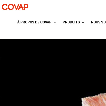
À PROPOS DE COVAP
PRODUITS
NOUS SO
Búsquedas
sugeridas
Commerce
électronique
Qui
sommes-
nous ?
Bien-