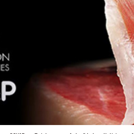
être
animal