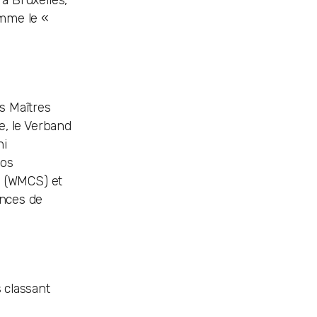
 à Bruxelles,
omme le «
s Maîtres
e, le Verband
hi
ros
ty (WMCS) et
ances de
s classant