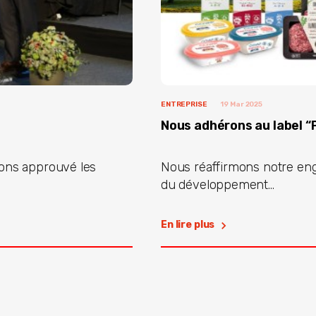
ENTREPRISE
19 Mar 2025
Nous adhérons au label “P
vons approuvé les
Nous réaffirmons notre en
du développement...
En lire plus