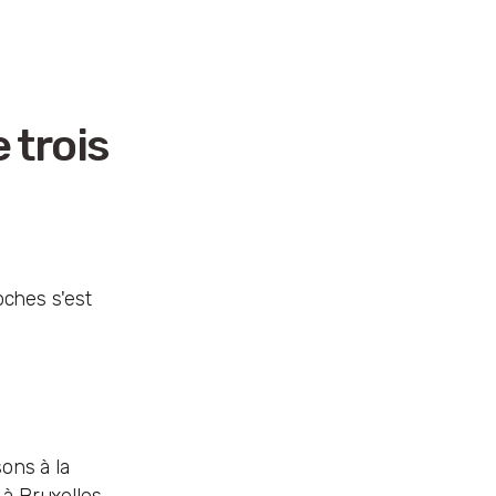
 trois
oches s'est
ons à la