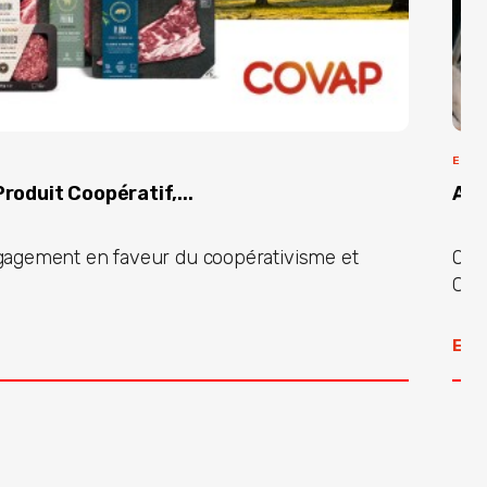
ENTR
roduit Coopératif,...
Ave
gagement en faveur du coopérativisme et
Ord
Croi
En l