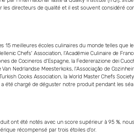
 par l'International Taste & Quality Institute (iTQi), situé
r les directeurs de qualité et il est souvent considéré c
 15 meilleures écoles culinaires du monde telles que le
Hellenic Chefs' Association, l'Académie Culinaire de Franc
ones de Cocineros d'Espagne, la Federerazione dei Cuoc
de Van Nedrlandse Meesterkoks, l'Associação de Cozinhei
la Turkish Cooks Association, la World Master Chefs Socie
), a été chargé de déguster notre produit pendant les sé
produit ont été notés avec un score supérieur à 95 %, nou
érique récompensé par trois étoiles d'or.