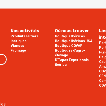
Nos activités
Où nous trouver
Lie
Produits laitiers
Boutique Ibéricos
in
Ibériques
Boutique Ibéricos USA
Por
Viandes
Boutique COVAP
Por
Fromage
Boutiques d’agro-
Fun
élevage
Del
D'Tapas Experiencia
Cou
ibérica
Amu
COV
GE
Cam
COV
les