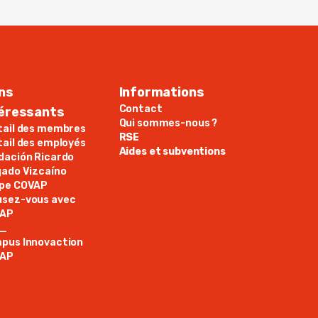
ns
Informations
Contact
téressants
Qui sommes-nous ?
tail des membres
RSE
tail des employés
Aides et subventions
dación Ricardo
gado Vizcaíno
pe COVAP
sez-vous avec
AP
N_
pus Innovaction
AP