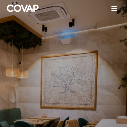
Búsquedas
sugeridas
Tiendas
online
Quiénes
somos
Bienestar
Animal