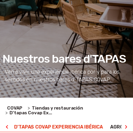
Nuestros bares d'TAPAS
Ven a vivir una experiencia ibérica por y para los
sentidos en nuestros bares d´TAPAS COVAP.
COVAP
Tiendas y restauración
D'tapas Covap Experiencia Ibérica
NOS
D'TAPAS COVAP EXPERIENCIA IBÉRICA
AGROTIE