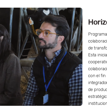
Horiz
Programa 
colaborac
de transf
Esta inic
cooperativ
colaboraci
con el fin
integrador
de produc
estratégi
instituci