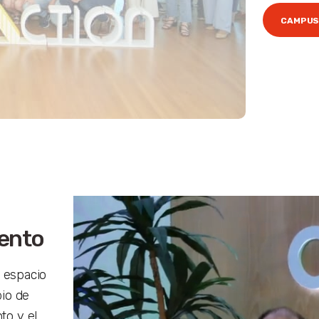
CAMPUS
ento
 espacio
io de
to y el