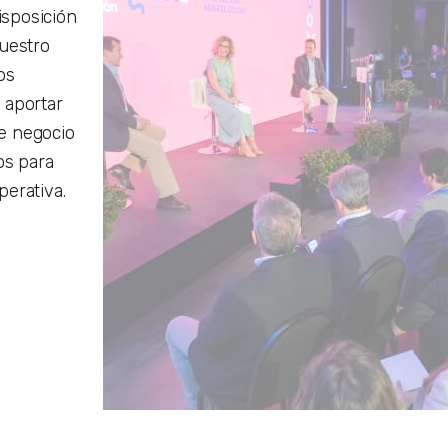
isposición
nuestro
os
 aportar
e negocio
os para
perativa.