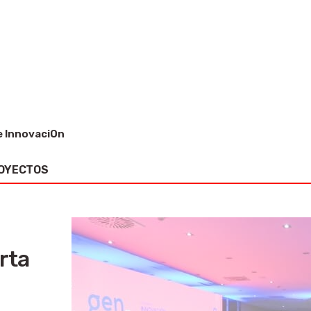
 nuestro compromiso por la
stratégicos.
 InnovaciÓn
OYECTOS
rta