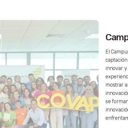
Camp
El Campus
captación
innovar y 
experienc
mostrar a
innovación
se forman
innovació
enfrenta