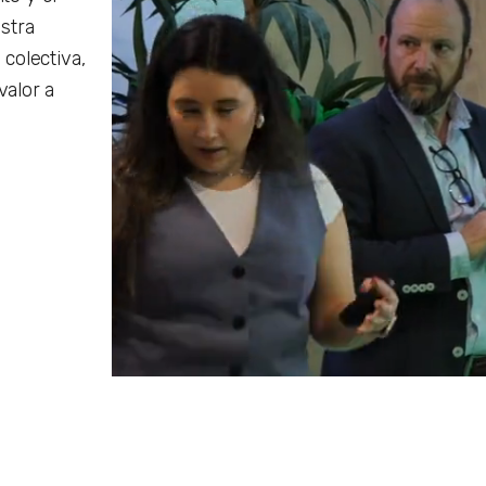
stra
colectiva,
alor a