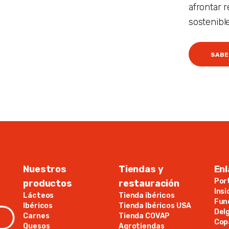
afrontar 
sostenibl
SABE
Nuestros
Tiendas y
Enl
Por
productos
restauración
Ins
Lácteos
Tienda ibéricos
Fun
Ibéricos
Tienda Ibéricos USA
Del
Carnes
Tienda COVAP
Cop
Quesos
Agrotiendas