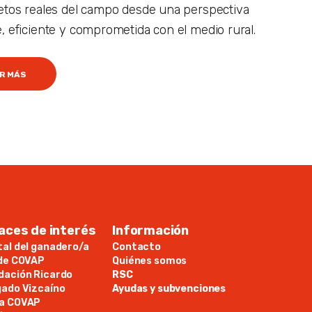
retos reales del campo desde una perspectiva
e, eficiente y comprometida con el medio rural.
R MÁS
aces de interés
Información
tal del ganadero/a
Contacto
ide COVAP
Quiénes somos
dación Ricardo
RSC
gado Vizcaíno
Ayudas y subvenciones
a COVAP