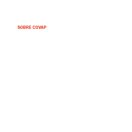
SOBRE COVAP
PRODUCTOS
SOMOS GANAD
Búsquedas
sugeridas
Tiendas
online
Quiénes
somos
Bienestar
Animal