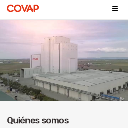
Búsquedas
sugeridas
Tiendas
online
Quiénes
somos
Bienestar
Animal
Quiénes somos