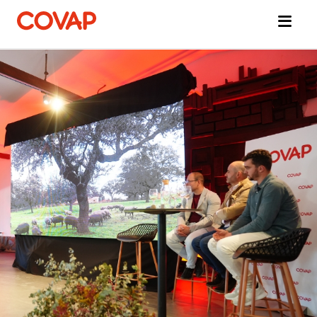
Búsquedas
sugeridas
Tiendas
online
Quiénes
somos
Bienestar
Animal