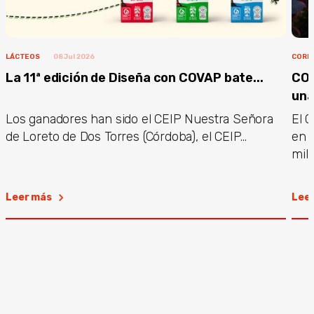
LÁCTEOS
08 Jul 2026
CORP
La 11ª edición de Diseña con COVAP bate...
COV
una.
Los ganadores han sido el CEIP Nuestra Señora
El G
de Loreto de Dos Torres (Córdoba), el CEIP...
en 
mill
Leer más
Lee