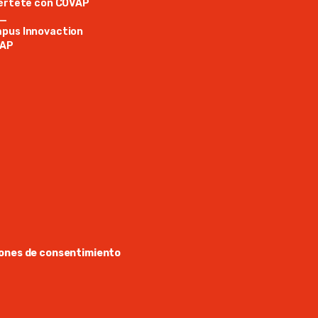
iértete con COVAP
N_
pus Innovaction
AP
ones de consentimiento