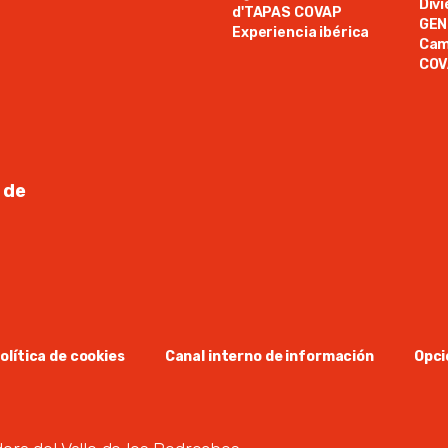
Div
d'TAPAS COVAP
GE
Experiencia ibérica
Cam
COV
 de
olítica de cookies
Canal interno de información
Opci