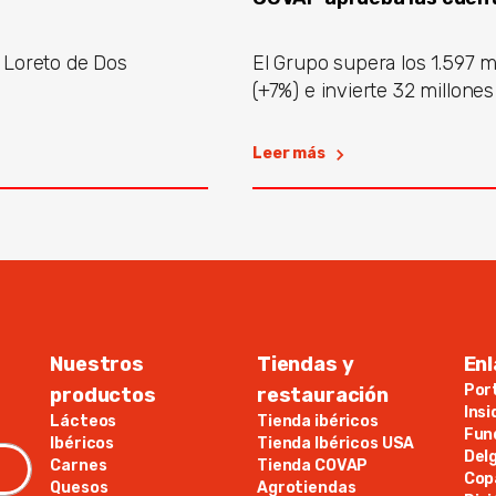
 Loreto de Dos
El Grupo supera los 1.597 m
(+7%) e invierte 32 millones 
Leer más
Nuestros
Tiendas y
Enl
Por
productos
restauración
Ins
Lácteos
Tienda ibéricos
Fun
Ibéricos
Tienda Ibéricos USA
Del
Carnes
Tienda COVAP
Cop
Quesos
Agrotiendas