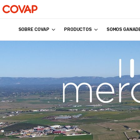
SOBRE COVAP
PRODUCTOS
SOMOS GANAD
Búsquedas
sugeridas
Tiendas
online
Quiénes
somos
Bienestar
Animal