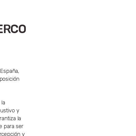
MERCO
 España,
posición
 la
ustivo y
antiza la
e para ser
rcepción y