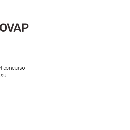
 COVAP
el concurso
 su