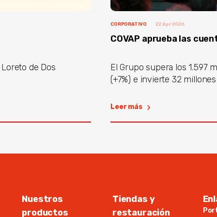
CORPORATIVO
22 Apr 2026
COVAP aprueba las cuent
 Loreto de Dos
El Grupo supera los 1.597 m
(+7%) e invierte 32 millones 
Leer más
Nuestros
Tiendas y
Enl
Por
productos
restauración