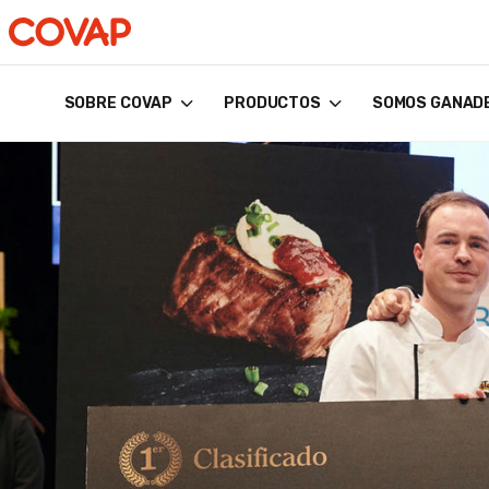
SOBRE COVAP
PRODUCTOS
SOMOS GANAD
Búsquedas
sugeridas
Tiendas
online
Quiénes
somos
Bienestar
Animal