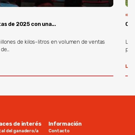
IBÉRI
as de 2025 con una...
COV
illones de kilos-litros en volumen de ventas
La 
de...
pres
Lee
aces de interés
Información
tal del ganadero/a
Contacto