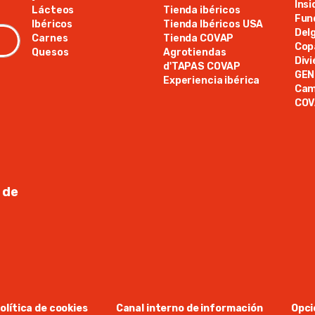
Ins
Lácteos
Tienda ibéricos
Fun
Ibéricos
Tienda Ibéricos USA
Del
Carnes
Tienda COVAP
Cop
Quesos
Agrotiendas
Div
d'TAPAS COVAP
GE
Experiencia ibérica
Cam
COV
 de
olítica de cookies
Canal interno de información
Opci