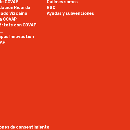
ide COVAP
Quiénes somos
dación Ricardo
RSC
gado Vizcaíno
Ayudas y subvenciones
a COVAP
iértete con COVAP
N_
pus Innovaction
AP
ones de consentimiento