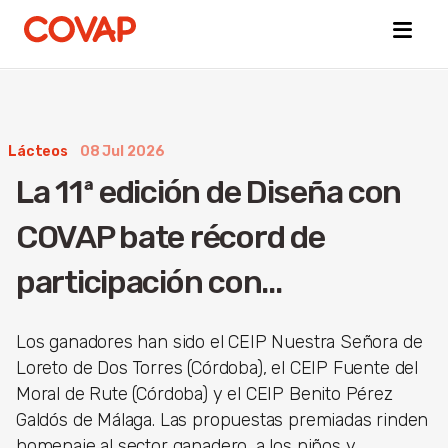
Lácteos
08 Jul 2026
Búsquedas
La 11ª edición de Diseña con
sugeridas
Tiendas
COVAP bate récord de
online
Quiénes
participación con...
somos
Bienestar
Animal
Los ganadores han sido el CEIP Nuestra Señora de
Loreto de Dos Torres (Córdoba), el CEIP Fuente del
Moral de Rute (Córdoba) y el CEIP Benito Pérez
Galdós de Málaga. Las propuestas premiadas rinden
homenaje al sector ganadero, a los niños y...