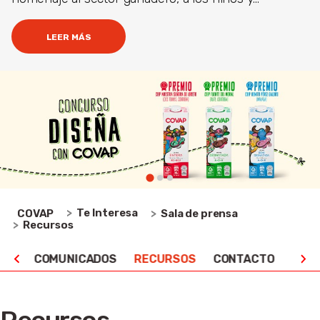
LEER MÁS
Te Interesa
COVAP
Sala de prensa
Recursos
NSA
COMUNICADOS
RECURSOS
CONTACTO