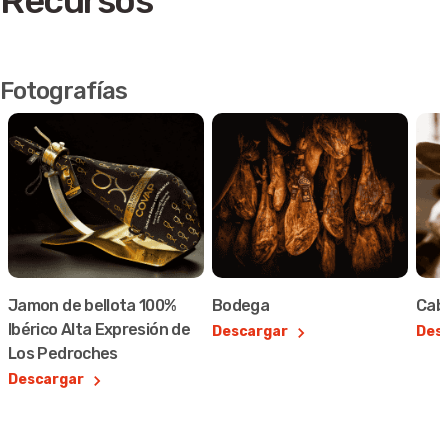
Recursos
Fotografías
Jamon de bellota 100%
Bodega
Cab
Ibérico Alta Expresión de
Descargar
Des
Los Pedroches
Descargar