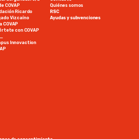
ide COVAP
Quiénes somos
dación Ricardo
RSC
gado Vizcaíno
Ayudas y subvenciones
a COVAP
iértete con COVAP
N_
pus Innovaction
AP