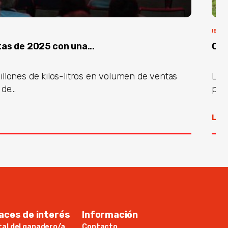
IBÉRI
as de 2025 con una...
COV
illones de kilos-litros en volumen de ventas
La 
de...
pres
Lee
aces de interés
Información
tal del ganadero/a
Contacto