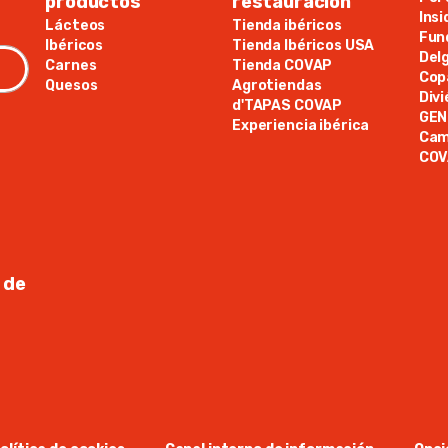
productos
restauración
Ins
Lácteos
Tienda ibéricos
Fun
Ibéricos
Tienda Ibéricos USA
Del
Carnes
Tienda COVAP
Cop
Quesos
Agrotiendas
Div
d'TAPAS COVAP
GE
Experiencia ibérica
Cam
COV
 de