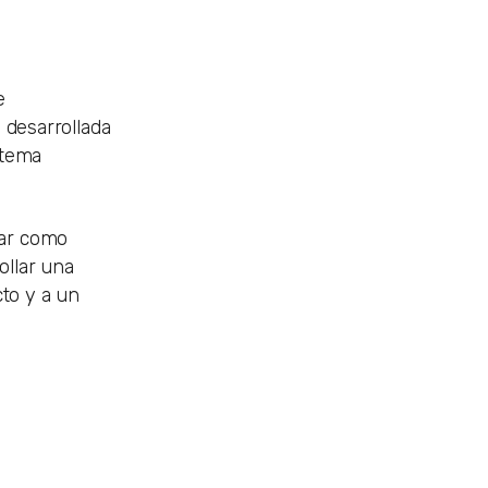
e
 desarrollada
stema
car como
ollar una
cto y a un