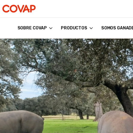
SOBRE COVAP
PRODUCTOS
SOMOS GANAD
Búsquedas
sugeridas
Tiendas
online
Quiénes
somos
Bienestar
Animal