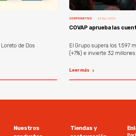
CORPORATIVO
22 Apr 2026
COVAP aprueba las cuent
 Loreto de Dos
El Grupo supera los 1.597 m
(+7%) e invierte 32 millones 
Leer más
Nuestros
Tiendas y
Enl
Por