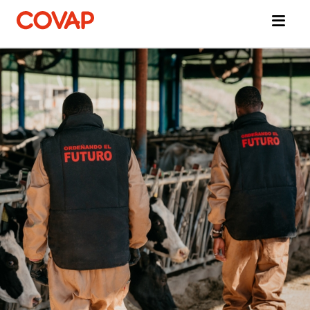
Búsquedas
sugeridas
Tiendas
online
Quiénes
somos
Bienestar
Animal