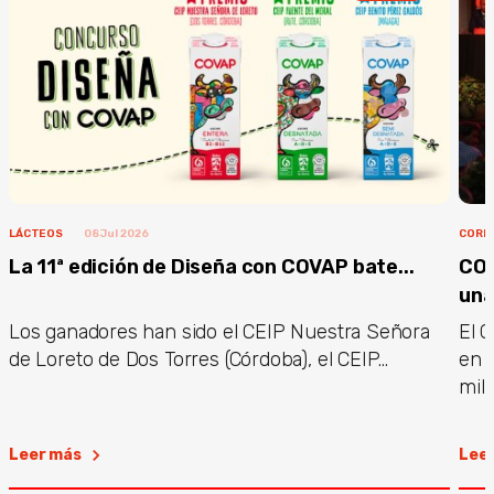
LÁCTEOS
08 Jul 2026
CORP
La 11ª edición de Diseña con COVAP bate...
COV
una.
Los ganadores han sido el CEIP Nuestra Señora
El G
de Loreto de Dos Torres (Córdoba), el CEIP...
en 
mill
Leer más
Lee