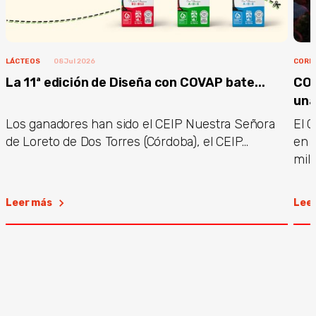
LÁCTEOS
08 Jul 2026
CORP
La 11ª edición de Diseña con COVAP bate...
COV
una.
Los ganadores han sido el CEIP Nuestra Señora
El G
de Loreto de Dos Torres (Córdoba), el CEIP...
en 
mill
Leer más
Lee