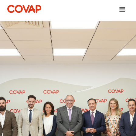
Búsquedas
sugeridas
Tiendas
online
Quiénes
somos
Bienestar
Animal